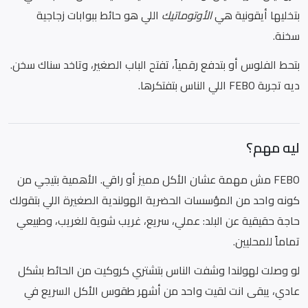
بتخليها أيقونية هي
الأوتوماتيك
اللي هو حائط ببوابات زجاجية
سخنة.
بتحط الفلوس أو بتدفع رقمياً، تفتح الباب الصغير، وتاخد سناك سخن.
ديه تجربة FEBO اللي الناس بتفتكرها.
ليه مهم؟
FEBO مش مهمة عشان الأكل مميز أو راقي. الأهمية بتيجي من
كونه واحد من المؤسسات الحضرية الهولندية الصغيرة اللي بتقولك
حاجة حقيقية عن البلد: عملي، سريع، غريب شوية للغريب، وطبيعي
تماماً للمحليين.
لو وصلت لهولندا وشفت الناس بتشتري كروكيت من الحائط بشكل
عادي، يبقى انت لقيت واحد من أشهر طقوس الأكل السريع في