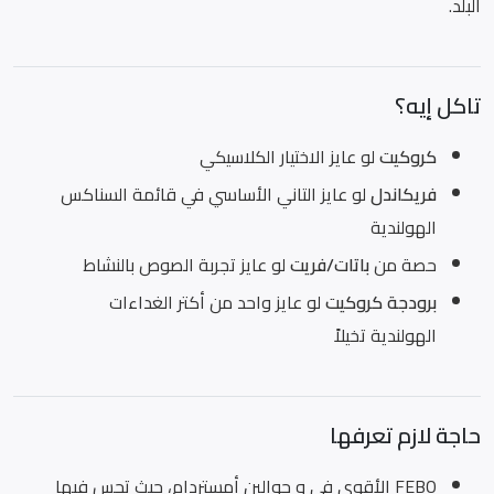
البلد.
تاكل إيه؟
كروكيت
لو عايز الاختيار الكلاسيكي
فريكاندل
لو عايز التاني الأساسي في قائمة السناكس
الهولندية
حصة من
باتات/فريت
لو عايز تجربة الصوص بالنشاط
برودجة كروكيت
لو عايز واحد من أكتر الغداءات
الهولندية تخيلاً
حاجة لازم تعرفها
FEBO الأقوى في و حوالين أمستردام، حيث تحس فيها