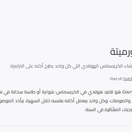
رميتة
شاء الكريسماس الهولندي اللي كل واحد يطبخ أكله على الترابيزة
Part of:
Dutc
Gour
هو تقليد هولندي في الكريسماس: شواية أو طاسة سخانة في نص ال
 والصوصات، وكل واحد بيعمل أكلته بنفسه خلال السهرة. بيأخد الموضوع
جبات المنتَظَرة في السنة.