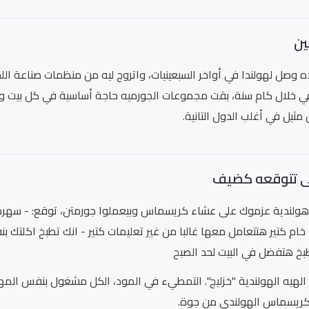
ين
ده وصل لهولندا في أواخر السبعينيات، واتروج ليه من منظمات صناعة الل
ي خلال كام سنة، بقت مجموعات الجورميه حاجة أساسية في كل بيت وه
ثيل في أغلب الدول التانية.
لى تتوقعه كضيف
 هولندية عزموك على عشاء كريسماس وبيعملوا جورمتن، توقع: - سهرة ط
خام كتير هتتعامل معها غالبا من غير تعليمات كتير - انك تطبخ اكلتك
طبخ هتفضل في البيت لحد الصبح
 الهيه الهولندية "خزليج". التمطيء في المود، الكل مشغول بنفس المه
ريسماس الهولندي من جوة.