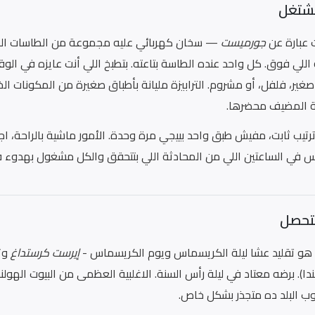
تشتغل
 عبارة عن
جورميست
— سخان كهربائي عليه مجموعة من الطاسات الصغ
اللي فوق. كل واحد عنده الطاسة بتاعته. بتطبخ اللي أنت عايزه في الوق
صغير، فلفل، أو مشروم. الترابيزة مليانة بأطباق صغيرة من المكونات
 المضيف محضرها.
تيب ثابت، مفيش طبق واحد بييجي مرة وحدة. الأمور ماشية بالراحة، ا
 في الساعتين اللي من المحادثة اللي بتتحقق والكل مشغول بهدوء في
بتحصل
هو تقليد عشا ليلة الكريسماس ويوم الكريسماس -
إيرست كرستداغ
و
ا). برضه معتاد في ليلة رأس السنة. الاغلبية العظمى من البيوت الهول
ب البلد ده متجذر بشكل خاص.