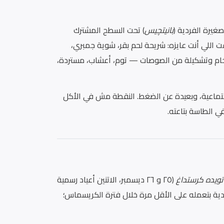
يرة الفردية (
بانيتچيس
) تحت السطح المشترك
ت اللي أنت عايزه: شريحة لحم بقر، شوية جمبري،
 الخام وتشكيلة من الصوصات — توم، أعشاب، مستردة،
جتماعية، وبعيدة عن الضغط. النقطة مش في الأكل
 الطاسة بتاعته.
تويده كرستداغ
(٢٥ و ٢٦ ديسمبر، الاتنين أعياد رسمية
ندية بتعمله على الأقل مرة خلال فترة الكريسماس؛