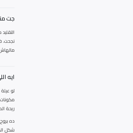
جت من
التقليد 
نجحت. ف
مالهاش م
ايه ال
لو عيلة
مكونات 
ريحة ال
ده بروح
شكل الك