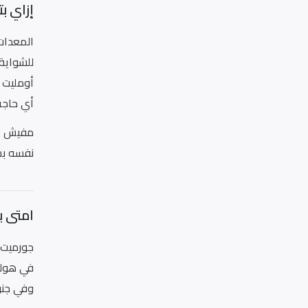
إزاي ب
المعدات
للشواية 
أومليت 
أي حاجة
مفيش تر
نفسه بس
امتى 
جورميت 
في هولند
وفي جنو