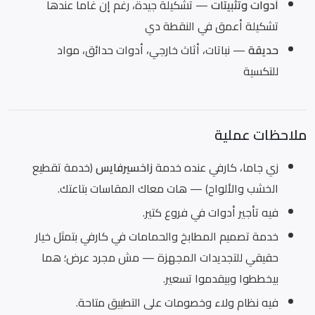
أدوات وتثبيتات
— تشكيلة جيدة، رغم إن غاما عندها
تشكيلة أعمق في النقطة دي
حديقة
— نباتات، أثاث خارجي، أدوات حدائق، مواد
للتكسية
ملاحظات عملية
زي جاما، كارفي عنده خدمة
زاخسيرفايس
(خدمة تقطيع
الخشب والألواح) — هات معاك المقاسات بتاعتك.
فيه تأجير أدوات في فروع كتير.
خدمة تصميم المطابخ والحمامات في كارفي بتمثل خيار
حقيقي للتجديدات المجهزة — مش مجرد عرض؛ هما
بيخططوا وبيقدموا تسعير.
فيه نظام ولاء وخصومات على التطبيق متاحة.