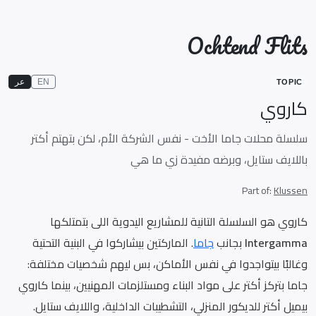
Ochtend Flits
EN
عر
TOPIC
كاروي
سلسلة محلات جاما الأخت - نفس الشركة الأم، لكن بتهتم أكتر
باللايف ستايل، وبرضه مفيدة زي ما هي
Part of:
Klussen
كاروي هو السلسلة التانية للمشاريع اليدوية اللى بتمتلكها
Intergamma
بجانب
جاما
. الماركتين بيشاركوا في البنية التحتية
وغالبًا بيتواجدوا في نفس الأماكن، بس ليهم شخصيات مختلفة:
جاما بتركز أكتر على مواد البناء ومستلزمات المهنيين، بينما كاروي
بيميل أكتر للديكور المنزلي، التشطيبات الداخلية، واللايف ستايل.