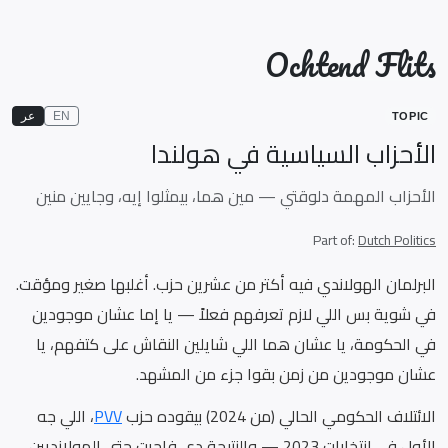
Ochtend Flits
EN
عر
TOPIC
الأحزاب السياسية في هولندا
الأحزاب المهمة دلوقتي — مين هما، بيمثلوا إيه، وجايين منين
Part of:
Dutch Politics
البرلمان الهولاندي فيه أكتر من عشرين حزب. أغلبها صغير ومؤقت.
في شوية بس اللي لازم تعرفهم فعلاً — يا إما عشان موجودين
في الحكومة، يا عشان هما اللي شايلين النقاش على كتفهم، يا
عشان موجودين من زمن بقوا جزء من المشهد.
الائتلاف الحكومي الحالي (من 2024) بيقوده حزب
PVV
، اللي جه
الأول في انتخابات 2023 — والنتيجة دي فاجرت حتى الهولانديين