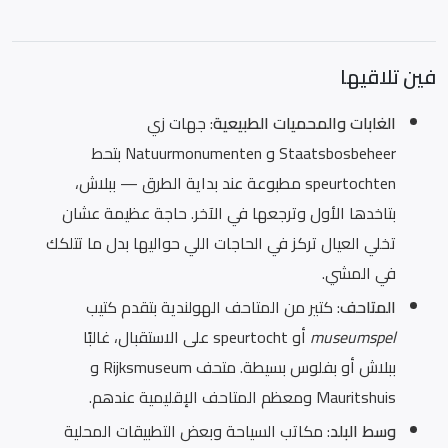
فين تلاقيها
الغابات والمحميات الطبيعية
: جهات زي
Staatsbosbeheer و Natuurmonumenten بتحط
speurtochten مطبوعة عند بداية الطرق — ببلاش،
بتاخدها الأول وترجعها في الآخر. حاجة عظيمة عشان
تخلي العيال تركز في الحاجات اللي حواليها بدل ما تتلكك
في المشي.
المتاحف
: كتير من المتاحف الهولندية بتقدم كتيب
museumspel
أو speurtocht على الاستقبال، غالبًا
ببلاش أو بفلوس بسيطة. متحف Rijksmuseum و
Mauritshuis ومعظم المتاحف الإقليمية عندهم.
وسط البلد
: مكاتب السياحة وبعض التطبيقات المحلية