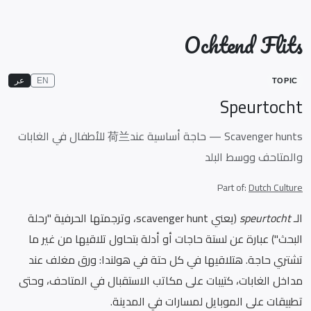
Ochtend Flits
EN
عر
TOPIC
Speurtocht
Scavenger hunts — حاجة أساسية عند荷兰 للأطفال في الغابات
والمتاحف ووسط البلد
Part of:
Dutch Culture
الـ
speurtocht
(يعني scavenger hunt، وترجمتها الحرفية "رحلة
البحث") عبارة عن لستة حاجات أو أدلة بتحاول تلاقيها من غير ما
تشتري حاجة. هتلاقيها في كل حتة في هولندا: ورق مغلف عند
مداخل الغابات، كتيبات على مكاتب الاستقبال في المتاحف، وحتى
تطبيقات على الموبايل لمسارات في المدينة.